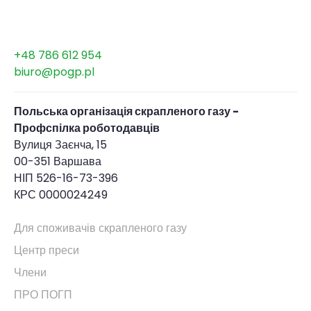
+48 786 612 954
biuro@pogp.pl
Польська організація скрапленого газу -
Профспілка роботодавців
Вулиця Заєнча, 15
00-351 Варшава
НІП 526-16-73-396
КРС 0000024249
Для споживачів скрапленого газу
Центр преси
Члени
ПРО ПОГП