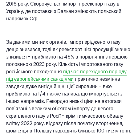
2016 року. Скорочується імпорт і реекспорт газу в
Україну, де поставки з Балкан змінюють польський
напрямок Оф.
За даними митних органів, імпорт зрідженого газу
дещо знизився, тоді як реекспорт цієї продукції значно
знизився - приблизно на 45% в порівнянні з першою
половиною 2023 року. Кількість імпортованого газу
російського походження
під час перехідного періоду
під європейськими санкціями
практично незмінна
завдяки дуже вигідній ціні цієї сировини - вже
приблизно на 1/4 нижче палива, що імпортується з
інших напрямків. Рекордно низькі ціни на автогази
пов'язані з великим обсягом імпорту дешевого
скрапленого газу з Росії - крім тимчасового обвалу
влітку 2022 року, відразу після початку вторгнення,
щомісяця в Польщу надходить близько 100 тисяч тонн.