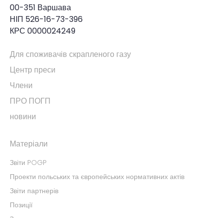
00-351 Варшава
НІП 526-16-73-396
КРС 0000024249
Для споживачів скрапленого газу
Центр преси
Члени
ПРО ПОГП
новини
Матеріали
Звіти POGP
Проекти польських та європейських нормативних актів
Звіти партнерів
Позиції