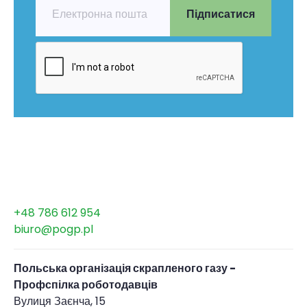
+48 786 612 954
biuro@pogp.pl
Польська організація скрапленого газу -
Профспілка роботодавців
Вулиця Заєнча, 15