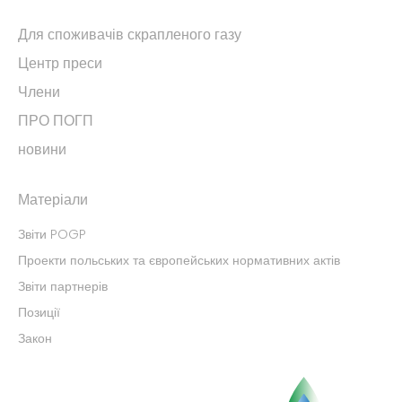
Для споживачів скрапленого газу
Центр преси
Члени
ПРО ПОГП
новини
Матеріали
Звіти POGP
Проекти польських та європейських нормативних актів
Звіти партнерів
Позиції
Закон