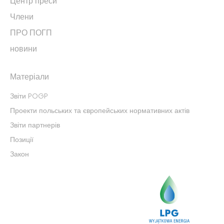
Центр преси
Члени
ПРО ПОГП
новини
Матеріали
Звіти POGP
Проекти польських та європейських нормативних актів
Звіти партнерів
Позиції
Закон