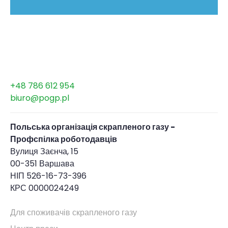
+48 786 612 954
biuro@pogp.pl
Польська організація скрапленого газу -
Профспілка роботодавців
Вулиця Заєнча, 15
00-351 Варшава
НІП 526-16-73-396
КРС 0000024249
Для споживачів скрапленого газу