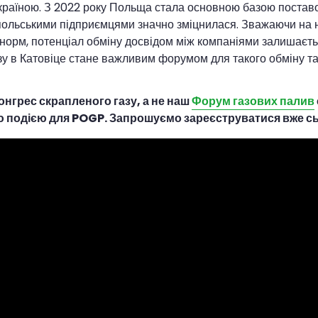
країною. З 2022 року Польща стала основною базою поставо
 польськими підприємцями значно зміцнилася. Зважаючи на н
 норм, потенціал обміну досвідом між компаніями залишаєт
зу в Катовіце стане важливим форумом для такого обміну т
онгрес скрапленого газу, а не наш
Форум газових палив
ю подією для POGP. Запрошуємо зареєструватися вже сь