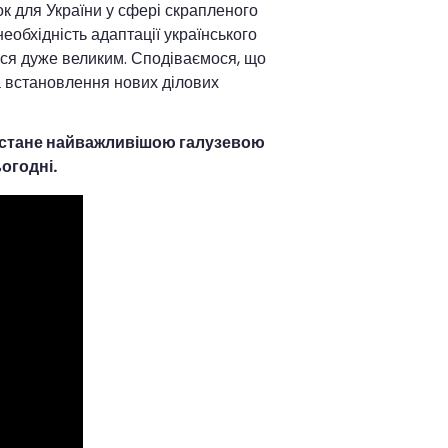
к для України у сфері скрапленого
еобхідність адаптації українського
ься дуже великим. Сподіваємося, що
а встановлення нових ділових
стане найважливішою галузевою
огодні.