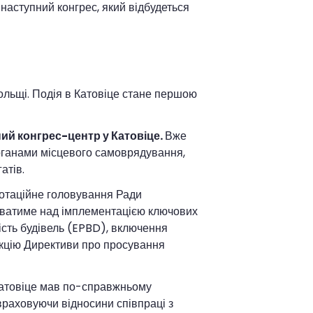
 наступний конгрес, який відбудеться
Польщі. Подія в Катовіце стане першою
ий конгрес-центр у Катовіце.
Вже
органами місцевого самоврядування,
атів.
ротаційне головування Ради
цюватиме над імплементацією ключових
ість будівель (EPBD), включення
кцію Директиви про просування
у Катовіце мав по-справжньому
 враховуючи відносини співпраці з