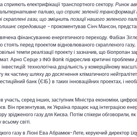
та сприяють електрифікації транспортного сектору.
Ринок ав
альтернативне паливо, що сприяє зеленій трансформації 
і скраплені гази, що зміцнить позиції нашого зеленого па
колишнє середовище -
прокоментував Сінч Мансон, представн
вячена фінансуванню енергетичного переходу. Фабіан Зігл
о стоять перед проектом відновлюваного скрапленого газу, 
овільні темпи реалізації проекту і зазначив, що біопропан з
мат. Арно Серце з ING Bank підкреслив критичні проблеми д
 інвестицій: технологічна доцільність у комерційному масшта
ту як частину шляху до досягнення кліматичного нейтралітет
стиційний банк (ЄІБ) в таких інноваційних проектах, і необ
зяв участь, серед інших, заступник Міністра економіки, цифр
єв. Він презентував, як Україна працює над інтеграцією ен
у зрідженого газу для Києва. Потім спікери обговорили, як 
 всьому світі.
дкого газу в Ліоні Ева Абрамюк-Лете, керуючий директор Li