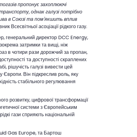
тогазів пропонує захоплюючі
транспорту, однак галузі потрібно
лива в Союзі та пом'якшить вплив
ик Всесвітньої асоціації рідкого газу.
ер, генеральний директор DCC Energy,
зокрема затримки та вищі, ніж
араз в чотири рази дорожчий за пропан,
оступності та доступності скраплених
бі, рішучість галузі вивести цей
у Європи. Він підкреслив роль, яку
хідність стабільного регулювання
ового розвитку, цифрової трансформації
ергетичної системи з Європейським
рідкі гази сприяють національній
quid Gas Europe, та Бартош