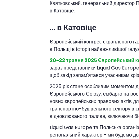
Квятковський, генеральний директор По
в Катовіце.
... в Катовіце
Європейський конгрес скрапленого газу
в Польщі в історії найважливішої галуз
20-22 травня 2025 Європейський ко
зараз представники Liquid Gas Europe
щоб захід запам'ятався учасникам кріз
2025 рік стане особливим моментом дл
Європейського Союзу, ембарго на росі
нових європейських правових актів дл
транспортно-будівельного сектору в с
відновлюваного палива, включаючи біо
Liquid Gas Europe та Польська організ
регіональний характер - ми будемо дом