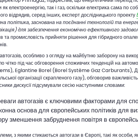
директор Primagaz, підкреслив, що енергетичний перехід 
 як електроенергію, так і газ, оскільки електрика сама по с
Його відрядив, серед інших, експерт дослідницького проекту
на політика, заснована на поєднанні технологій та енерге
фікація) для забезпечення економічно ефективного задово
ів та промисловість прийняти рішення для гібридного опал
ів.
автогазів, особливо з огляду на майбутню заборону на вико
ло чітко під час обговорення споживчих тенденцій на автом
ems), Eglantine Borel (Borel Système Gaz Carburants), Де
льської організації скрапленого газу), обговорив важливіст
асники дискусії підсумували сесію наступними словами:
ереваги автогазів є ключовими факторами для спо
аконна основа для європейських політиків для в
зору зменшення забруднення повітря в європейсь
леми, з якими стикаються автогази в Європі, такі як особи