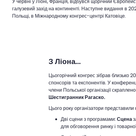
У червні у Ліоні, Франція, відбувся щорічний Європей
галузевий захід на континенті. Наступне видання в 2025
Польщі, в Міжнародному конгрес-центрі Катовіце.
З Ліона...
Цьогорічний конгрес зібрав близько 20
спонсорів та експонентів. У конференці
члени Польської організації скрапленог
Шестигранник Рагаско.
Цього року організатори представили н
Дві сцени з програмами:
Сцена
з
для обговорення ринку і товарної