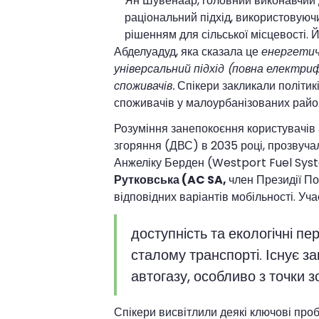
Ян Шувенаар, головний виконавчий 
раціональний підхід, використовуючи
рішенням для сільської місцевості. 
Абделуадуд, яка сказала це
енергетич
універсальний підхід (повна електри
споживачів.
Спікери закликали політик
споживачів у малоурбанізованих район
Розуміння занепокоєння користувачів 
згоряння (ДВС) в 2035 році, прозвуча
Анжеліку Берден (Westport Fuel Syst
Рутковська (AC SA,
член Президії По
відповідних варіантів мобільності. Уч
доступність та екологічні п
сталому транспорті. Існує з
автогазу, особливо з точки 
Спікери висвітлили деякі ключові проб