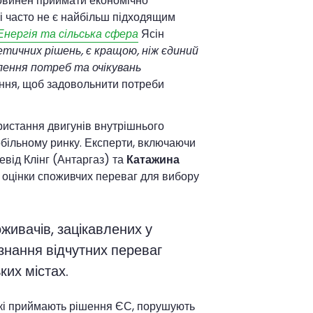
повинен приймати економічно
обі часто не є найбільш підходящим
Енергія та сільська сфера
Ясін
тичних рішень, є кращою, ніж єдиний
лення потреб та очікувань
ення, щоб задовольнити потреби
ристання двигунів внутрішнього
обільному ринку. Експерти, включаючи
від Клінг (Антаргаз) та
Катажина
ь оцінки споживчих переваг для вибору
живачів, зацікавлених у
изнання відчутних переваг
ких містах.
, які приймають рішення ЄС, порушують