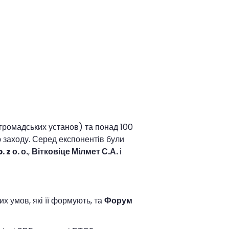
 громадських установ) та понад 100
ію заходу. Серед експонентів були
 z о. о.
,
Вітковіце Мілмет С.А.
і
х умов, які її формують, та
Форум