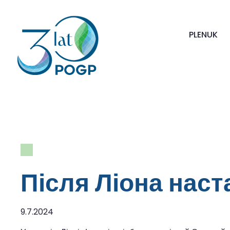
PL
EN
UK
Після Ліона наст
9.7.2024