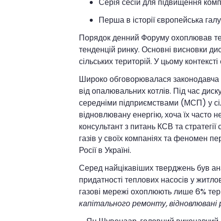
Серія сесій для підвищення комп
Перша в історії європейська гал
Порядок денний Форуму охоплював теми
тенденцій ринку. Основні висновки ди
сільських територій. У цьому контекс
Широко обговорювалася законодавча с
від опалювальних котлів. Під час дис
середніми підприємствами (МСП) у сіл
відновлювану енергію, хоча їх часто 
консультант з питань КСВ та стратегі
газів у своїх компаніях та феномен пе
Росії в Україні.
Серед найцікавіших тверджень був ана
придатності теплових насосів у житлов
газові мережі охоплюють лише 6% тери
капітального ремонту, відновлювані 