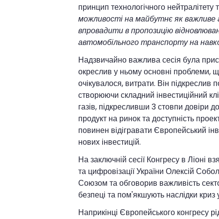
принцип технологічного нейтралітету 
можливості на майбутнє як важливе 
впровадити в пропозицію відновлюван
автомобільного транспорту на нав
Надзвичайно важлива сесія була прис
окреслив у ньому основні проблеми, щ
очікувалося, витрати. Він підкреслив п
створюючи складний інвестиційний клі
газів, підкресливши 3 стовпи довіри до
продукт на ринок та доступність проек
повинен відігравати Європейський інве
нових інвестицій.
На заключній сесії Конгресу в Ліоні в
та цифровізації України Олексій Собол
Союзом та обговорив важливість сектор
безпеці та пом'якшують наслідки криз у
Наприкінці Європейського конгресу рі