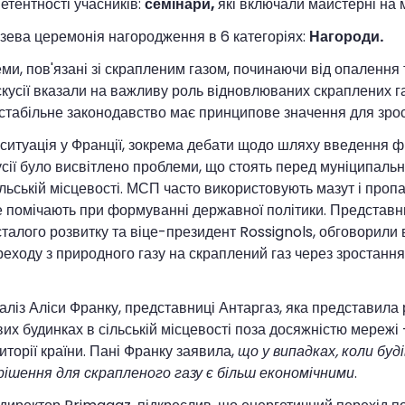
етентності учасників:
семінари,
які включали майстерні на 
узева церемонія нагородження в 6 категоріях:
Нагороди.
, пов'язані зі скрапленим газом, починаючи від опалення т
скусії вказали на важливу роль відновлюваних скраплених г
ті стабільне законодавство має принципове значення для зро
итуація у Франції, зокрема дебати щодо шляху введення ф
кусії було висвітлено проблеми, що стоять перед муніципаль
ьській місцевості. МСП часто використовують мазут і пропа
не помічають при формуванні державної політики. Представн
ї сталого розвитку та віце-президент Rossignols, обговорил
реходу з природного газу на скраплений газ через зростанн
ліз Аліси Франку, представниці Антаргаз, яка представила
их будинках в сільській місцевості поза досяжністю мережі -
торії країни. Пані Франку заявила,
що у випадках, коли буд
рішення для скрапленого газу є більш економічними
.