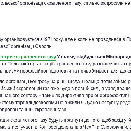
льської організації скрапленого газу, спільно запросили на
 організовується з 1971 року, але ніколи не проводився в 
евої організації Європи.
нгрес скрапленого газу
У ньому відбудеться Міжнародн
 та Польської організації скрапленого газу розмовляють з 
ь призму професійної підготовки та привабливості для делег
я організації конгресу на річці Вісла. Польща потім займе 
йський скраплений газ вже буде в повній силі, а уряд пра
я нашого сектору - таких як Директива про енергоефективн
истему торгівлі дозволами на викиди СО
або наступну реда
2
пропан та інші скраплені гази.
ація скрапленого газу будуть прагнути до того, щоб захід 
агатися участі в Конгресі делегатів з Чехії та Словаччини,