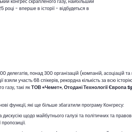
ський конгрес скрапленого газу, найбільший
 році - вперше в історії - відбудеться в
00 делегатів, понад 300 організацій (компаній, асоціацій та
ї взяли участь 68 спікерів, рекордна кількість за всю істор
о газу, такі як
ТОВ «Чемет»
,
Отодані Технології Європа Sp.
ові функції, які ще більше збагатили програму Конгресу:
а дискусію щодо майбутнього галузі та політичних та правови
 пропозиції.