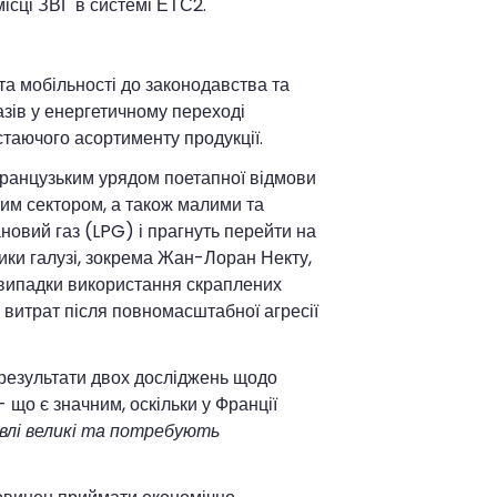
місці ЗВГ в системі ЕТС2.
а мобільності до законодавства та
азів у енергетичному переході
стаючого асортименту продукції.
ранцузьким урядом поетапної відмови
ним сектором, а також малими та
новий газ (LPG) і прагнуть перейти на
ики галузі, зокрема Жан-Лоран Некту,
и випадки використання скраплених
я витрат після повномасштабної агресії
 результати двох досліджень щодо
 що є значним, оскільки у Франції
івлі великі та потребують