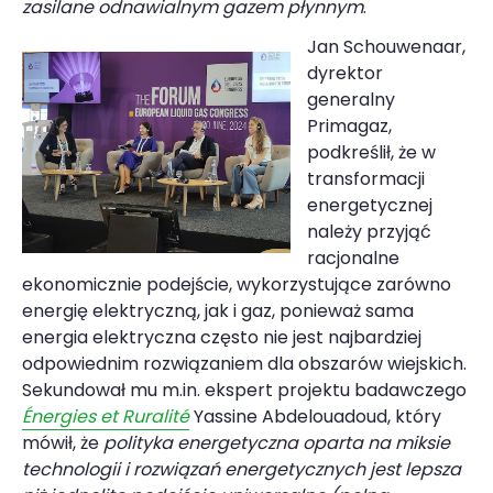
zasilane odnawialnym gazem płynnym
.
Jan Schouwenaar,
dyrektor
generalny
Primagaz,
podkreślił, że w
transformacji
energetycznej
należy przyjąć
racjonalne
ekonomicznie podejście, wykorzystujące zarówno
energię elektryczną, jak i gaz, ponieważ sama
energia elektryczna często nie jest najbardziej
odpowiednim rozwiązaniem dla obszarów wiejskich.
Sekundował mu m.in. ekspert projektu badawczego
Énergies et Ruralité
Yassine Abdelouadoud, który
mówił, że
polityka energetyczna oparta na miksie
technologii i rozwiązań energetycznych jest lepsza