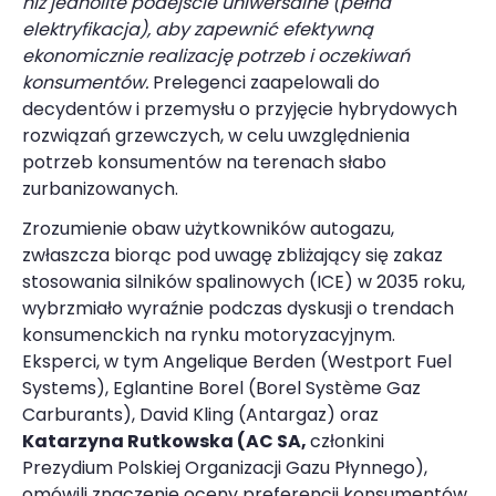
niż jednolite podejście uniwersalne (pełna
elektryfikacja), aby zapewnić efektywną
ekonomicznie realizację potrzeb i oczekiwań
konsumentów.
Prelegenci zaapelowali do
decydentów i przemysłu o przyjęcie hybrydowych
rozwiązań grzewczych, w celu uwzględnienia
potrzeb konsumentów na terenach słabo
zurbanizowanych.
Zrozumienie obaw użytkowników autogazu,
zwłaszcza biorąc pod uwagę zbliżający się zakaz
stosowania silników spalinowych (ICE) w 2035 roku,
wybrzmiało wyraźnie podczas dyskusji o trendach
konsumenckich na rynku motoryzacyjnym.
Eksperci, w tym Angelique Berden (Westport Fuel
Systems), Eglantine Borel (Borel Système Gaz
Carburants), David Kling (Antargaz) oraz
Katarzyna Rutkowska (AC SA,
członkini
Prezydium Polskiej Organizacji Gazu Płynnego),
omówili znaczenie oceny preferencji konsumentów