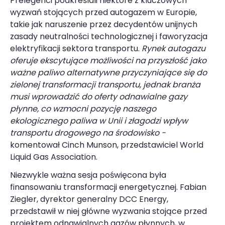
Prelegenci podkreślali niektóre z kluczowych
wyzwań stojących przed autogazem w Europie,
takie jak naruszenie przez decydentów unijnych
zasady neutralności technologicznej i faworyzacja
elektryfikacji sektora transportu.
Rynek autogazu
oferuje ekscytujące możliwości na przyszłość jako
ważne paliwo alternatywne przyczyniające się do
zielonej transformacji transportu, jednak branża
musi wprowadzić do oferty odnawialne gazy
płynne, co wzmocni pozycję naszego
ekologicznego paliwa w Unii i złagodzi wpływ
transportu drogowego na środowisko -
komentował Cinch Munson, przedstawiciel World
Liquid Gas Association.
Niezwykle ważna sesja poświęcona była
finansowaniu transformacji energetycznej. Fabian
Ziegler, dyrektor generalny DCC Energy,
przedstawił w niej główne wyzwania stojące przed
projektem odnawialnych gazów płynnych, w