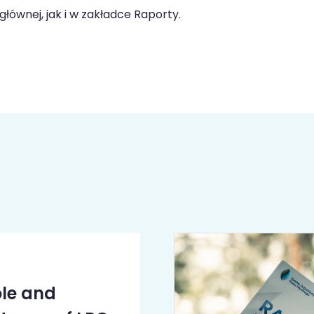
łównej, jak i w zakładce Raporty.
ole and