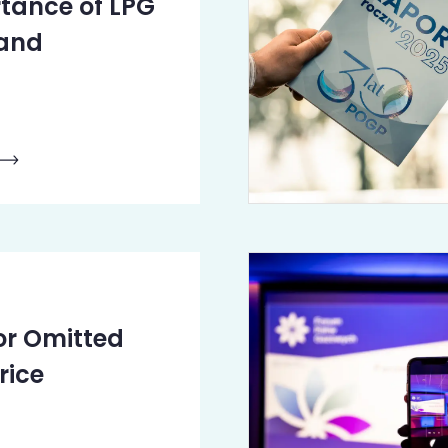
tance of LPG
land
or Omitted
rice