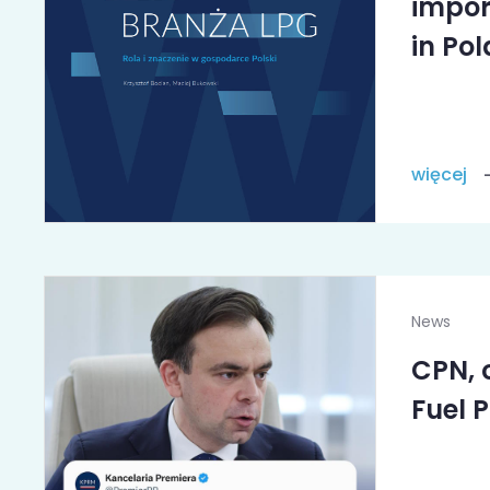
impor
in Po
więcej
News
CPN, 
Fuel P