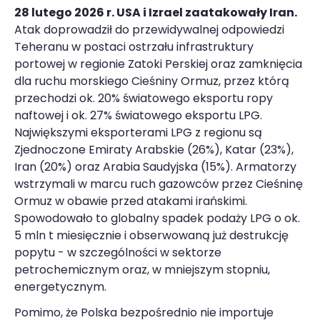
28 lutego 2026 r. USA i Izrael zaatakowały Iran.
Atak doprowadził do przewidywalnej odpowiedzi
Teheranu w postaci ostrzału infrastruktury
portowej w regionie Zatoki Perskiej oraz zamknięcia
dla ruchu morskiego Cieśniny Ormuz, przez którą
przechodzi ok. 20% światowego eksportu ropy
naftowej i ok. 27% światowego eksportu LPG.
Największymi eksporterami LPG z regionu są
Zjednoczone Emiraty Arabskie (26%), Katar (23%),
Iran (20%) oraz Arabia Saudyjska (15%). Armatorzy
wstrzymali w marcu ruch gazowców przez Cieśninę
Ormuz w obawie przed atakami irańskimi.
Spowodowało to globalny spadek podaży LPG o ok.
5 mln t miesięcznie i obserwowaną już destrukcję
popytu - w szczególności w sektorze
petrochemicznym oraz, w mniejszym stopniu,
energetycznym.
Pomimo, że Polska bezpośrednio nie importuje