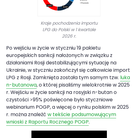
Kraje pochodzenia importu
LPG do Polski w 1 kwartale
2026 r.
Po wejściu w życie w styczniu 19 pakietu
europejskich sankcji nałożonych w związku z
działaniami Rosji destabilizującymi sytuację na
Ukrainie, w styczniu zakończył się całkowicie import
LPG z Rosji. Zamknięta została tym samym tzw.
luka
n-butanowa
, o której pisaliśmy wielokrotnie w 2025
r. Wejściu w życie sankcji na rosyjski n-butan o
czystości >95% poświęcone było styczniowe
webinarium POGP, a więcej o rynku polskim w 2025
r. można znaleźć
w tekście podsumowującym
wnioski z Raportu Rocznego POGP
.